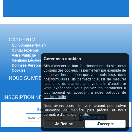
OXYGENTV
Qui Sommes-Nous ?
Contactez-Nous
Votre Publicité
Gérer mes cookies
Mentions Légales
Données Personnelles
Afin d’assurer le bon fonctionnement du site nous
utilisons des cookies. Ils permettent par exemple de
Cookies
conserver les données que vous saississez dans
NOUS SUIVRE
nos formulaires. Ils permettent aussi de mesurer
l’audience de manière anonyme afin d'améliorer
votre expérience. Vous pouvez les paramétrer à
tout moment en accédant à
notre politique de
confidentialité
INSCRIPTION NEWSLETTER
Nous avons beosin de votre accord pour suivre
Saisissez votre adresse e-mail :
l'audience de manière plus précise et nous
permettre d'améliorer le site.
INSCRIPTION