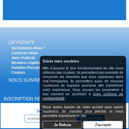
OXYGENTV
Qui Sommes-Nous ?
Contactez-Nous
Votre Publicité
Gérer mes cookies
Mentions Légales
Données Personnelles
Afin d’assurer le bon fonctionnement du site nous
Cookies
utilisons des cookies. Ils permettent par exemple de
conserver les données que vous saississez dans
NOUS SUIVRE
nos formulaires. Ils permettent aussi de mesurer
l’audience de manière anonyme afin d'améliorer
votre expérience. Vous pouvez les paramétrer à
tout moment en accédant à
notre politique de
INSCRIPTION NEWSLETTER
confidentialité
Nous avons beosin de votre accord pour suivre
Saisissez votre adresse e-mail :
l'audience de manière plus précise et nous
permettre d'améliorer le site.
INSCRIPTION