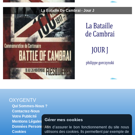
La Bataille De Cambrai - Jour J
OXYGENTV
Qui Sommes-Nous ?
Contactez-Nous
Votre Publicité
Gérer mes cookies
Mentions Légales
Données Personnelles
Afin d’assurer le bon fonctionnement du site nous
utilisons des cookies. Ils permettent par exemple de
Cookies