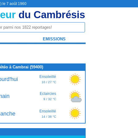
) le 7 août 1960
eur
du Cambrésis
EMISSIONS
étéo à Cambrai (59400)
Ensoleillé
ourd'hui
10 / 27 °C
Eclaircies
ain
9 / 32 °C
Ensoleillé
anche
14 / 38 °C