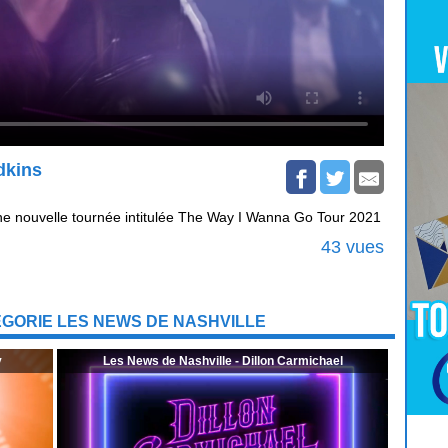
dkins
ne nouvelle tournée intitulée The Way I Wanna Go Tour 2021
43 vues
GORIE LES NEWS DE NASHVILLE
y
Les News de Nashville - Dillon Carmichael
Pour
Jouer
cliquez-ici