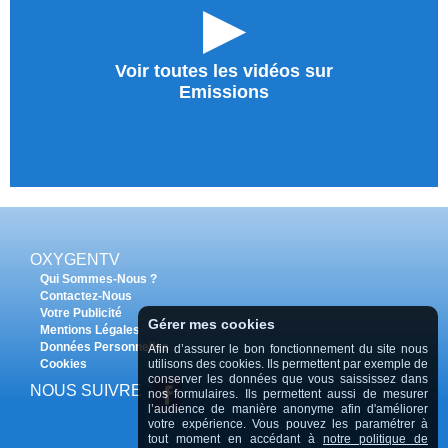
►
Voir toutes les vidéos sur
Emissions
OXYGENTV
Qui Sommes-Nous ?
Contactez-Nous
Votre Publicité
Gérer mes cookies
Mentions Légales
Données Personnelles
Afin d’assurer le bon fonctionnement du site nous
utilisons des cookies. Ils permettent par exemple de
Cookies
conserver les données que vous saississez dans
NOUS SUIVRE
nos formulaires. Ils permettent aussi de mesurer
l’audience de manière anonyme afin d'améliorer
votre expérience. Vous pouvez les paramétrer à
tout moment en accédant à
notre politique de