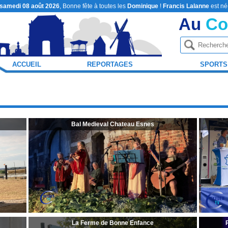
samedi 08 août 2026
, Bonne fête à toutes les
Dominique
!
Francis Lalanne
est né
Au
Co
ACCUEIL
REPORTAGES
SPORTS
Bal Medieval Chateau Esnes
La Ferme de Bonne Enfance