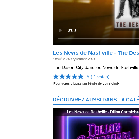
Les News de Nashville - The Des
Publié le 26 septembre 2021
The Desert City dans les News de Nashville
5 (
1
votes)
Pour voter, cliquez sur l'étoile de votre choix
DÉCOUVREZ AUSSI DANS LA CATÉ
Les News de Nashville - Dillon Carmicha