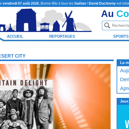
le
vendredi 07 août 2026
, Bonne fête à tous les
Gaétan
!
David Duchovny
est né(e
Au
Co
ACCUEIL
REPORTAGES
SPORTS
ESERT CITY
La m
Auj
Dem
Apr
Jeux