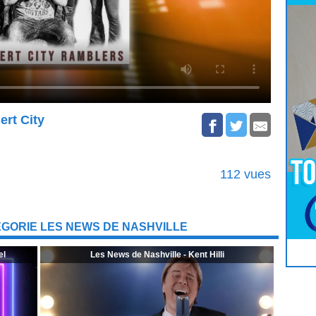
ert City
112 vues
GORIE LES NEWS DE NASHVILLE
Pour
Jouer
cliquez-ici
el
Les News de Nashville - Kent Hilli