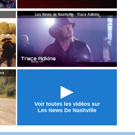
Les News de Nashville - Trace Adkins
ers
►
Voir toutes les vidéos sur
Les News De Nashville