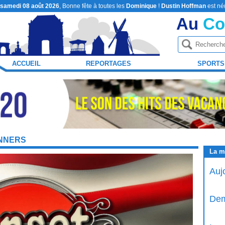
samedi 08 août 2026
, Bonne fête à toutes les
Dominique
!
Dustin Hoffman
est né
Au
Co
ACCUEIL
REPORTAGES
SPORTS
INNERS
La m
Auj
Dem