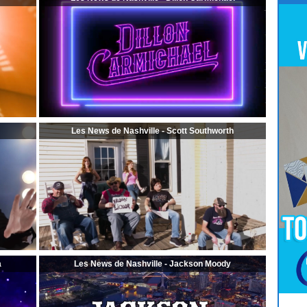
Les News de Nashville - Scott Southworth
a
Les News de Nashville - Jackson Moody
Pour
Jouer
cliquez-ici