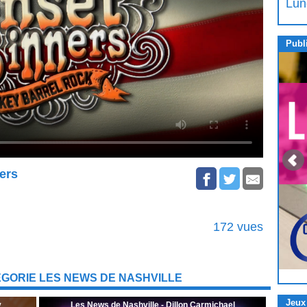
Lun
Publi
ers
172 vues
GORIE LES NEWS DE NASHVILLE
Jeux
y
Les News de Nashville - Dillon Carmichael