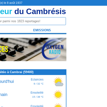
(e) le 8 août 1937
eur
du Cambrésis
EMISSIONS
étéo à Cambrai (59400)
Eclaircies
ourd'hui
9 / 32 °C
Ensoleillé
ain
15 / 38 °C
Ensoleillé