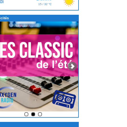
di
15 / 32 °C
cités