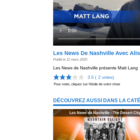
Les News De Nashville Avec Alis
Publié le 11 mars 2020
Les News de Nashville présente Matt Lang
3.5 (
2
votes)
Pour voter, cliquez sur l'étoile de votre choix
DÉCOUVREZ AUSSI DANS LA CATÉ
Les News de Nashville - The Desert Cit