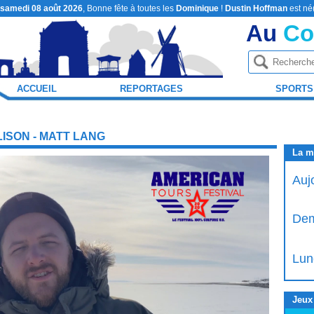
samedi 08 août 2026
, Bonne fête à toutes les
Dominique
!
Dustin Hoffman
est né
Au
Co
ACCUEIL
REPORTAGES
SPORTS
ISON - MATT LANG
La m
Auj
Dem
Lun
Jeux