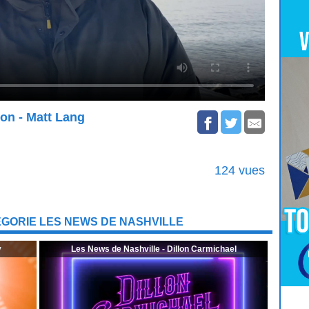
on - Matt Lang
124 vues
GORIE LES NEWS DE NASHVILLE
y
Les News de Nashville - Dillon Carmichael
Pour
Jouer
cliquez-ici