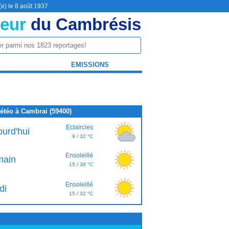
(e) le 8 août 1937
eur
du Cambrésis
EMISSIONS
étéo à Cambrai (59400)
Eclaircies
ourd'hui
9 / 32 °C
Ensoleillé
ain
15 / 38 °C
Ensoleillé
di
15 / 32 °C