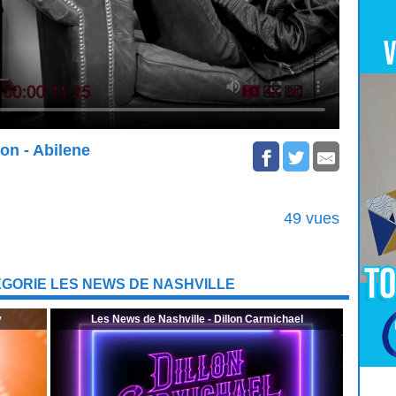
on - Abilene
49 vues
GORIE LES NEWS DE NASHVILLE
y
Les News de Nashville - Dillon Carmichael
Pour
Jouer
cliquez-ici