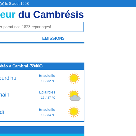
(e) le 8 août 1958
eur
du Cambrésis
EMISSIONS
étéo à Cambrai (59400)
Ensoleillé
ourd'hui
10 / 32 °C
Eclaircies
ain
15 / 37 °C
Ensoleillé
di
18 / 34 °C