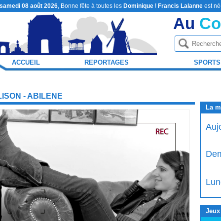
samedi 08 août 2026
, Bonne fête à toutes les
Dominique
!
Francis Lalanne
est né
Au
Co
ACCUEIL
REPORTAGES
SPORTS
ISON - ABILENE
La m
Auj
Dem
Lun
Jeux