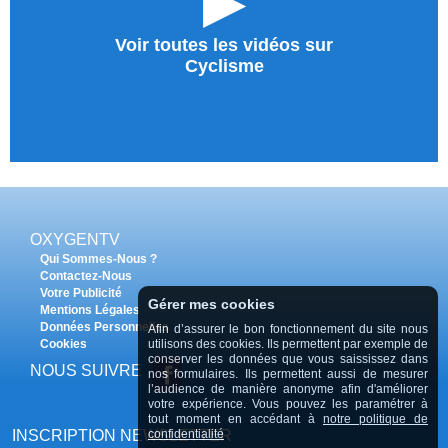
►
Voir toutes les vidéos sur
Cyclisme
OXYGENTV
Qui Sommes-Nous ?
Contactez-Nous
Votre Publicité
Gérer mes cookies
Mentions Légales
Données Personnelles
Afin d’assurer le bon fonctionnement du site nous
Cookies
utilisons des cookies. Ils permettent par exemple de
conserver les données que vous saississez dans
NOUS SUIVRE
nos formulaires. Ils permettent aussi de mesurer
l’audience de manière anonyme afin d'améliorer
votre expérience. Vous pouvez les paramétrer à
tout moment en accédant à
notre politique de
INSCRIPTION NEWSLETTER
confidentialité