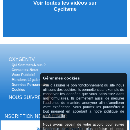
Voir toutes les vidéos sur
Cyclisme
OXYGENTV
Qui Sommes-Nous ?
Contactez-Nous
Votre Publicité
Gérer mes cookies
Mentions Légales
Données Personnelles
Afin d’assurer le bon fonctionnement du site nous
Cookies
utilisons des cookies. Ils permettent par exemple de
conserver les données que vous saississez dans
NOUS SUIVRE
nos formulaires. Ils permettent aussi de mesurer
l’audience de manière anonyme afin d'améliorer
votre expérience. Vous pouvez les paramétrer à
tout moment en accédant à
notre politique de
INSCRIPTION NEWSLETTER
confidentialité
Nous avons beosin de votre accord pour suivre
Saisissez votre adresse e-mail :
l'audience de manière plus précise et nous