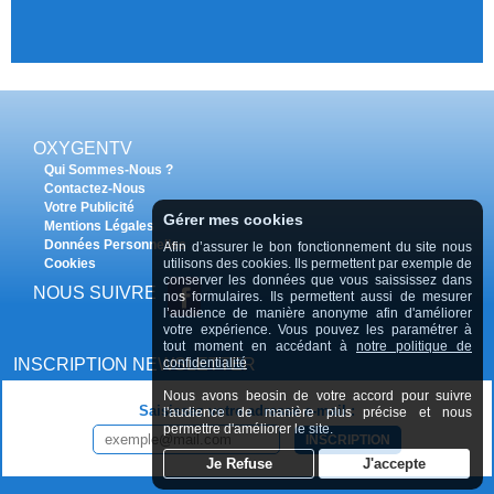
OXYGENTV
Qui Sommes-Nous ?
Contactez-Nous
Votre Publicité
Gérer mes cookies
Mentions Légales
Données Personnelles
Afin d’assurer le bon fonctionnement du site nous
utilisons des cookies. Ils permettent par exemple de
Cookies
conserver les données que vous saississez dans
NOUS SUIVRE
nos formulaires. Ils permettent aussi de mesurer
l’audience de manière anonyme afin d'améliorer
votre expérience. Vous pouvez les paramétrer à
tout moment en accédant à
notre politique de
confidentialité
INSCRIPTION NEWSLETTER
Nous avons beosin de votre accord pour suivre
Saisissez votre adresse e-mail :
l'audience de manière plus précise et nous
permettre d'améliorer le site.
INSCRIPTION