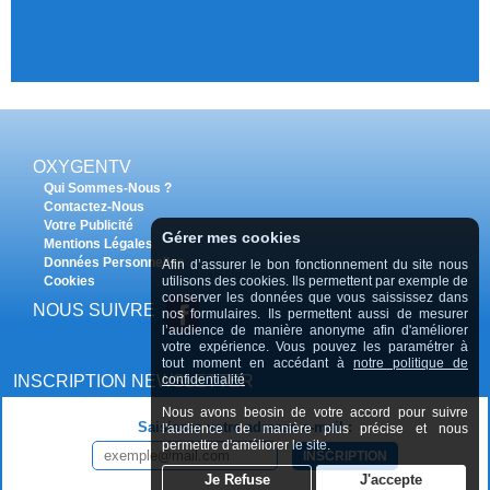
OXYGENTV
Qui Sommes-Nous ?
Contactez-Nous
Votre Publicité
Gérer mes cookies
Mentions Légales
Données Personnelles
Afin d’assurer le bon fonctionnement du site nous
utilisons des cookies. Ils permettent par exemple de
Cookies
conserver les données que vous saississez dans
NOUS SUIVRE
nos formulaires. Ils permettent aussi de mesurer
l’audience de manière anonyme afin d'améliorer
votre expérience. Vous pouvez les paramétrer à
tout moment en accédant à
notre politique de
confidentialité
INSCRIPTION NEWSLETTER
Nous avons beosin de votre accord pour suivre
Saisissez votre adresse e-mail :
l'audience de manière plus précise et nous
permettre d'améliorer le site.
INSCRIPTION