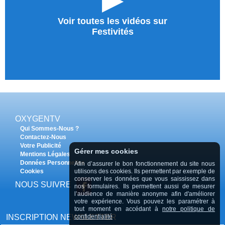
Voir toutes les vidéos sur
Festivités
OXYGENTV
Qui Sommes-Nous ?
Contactez-Nous
Votre Publicité
Gérer mes cookies
Mentions Légales
Données Personnelles
Afin d’assurer le bon fonctionnement du site nous
Cookies
utilisons des cookies. Ils permettent par exemple de
conserver les données que vous saississez dans
NOUS SUIVRE
nos formulaires. Ils permettent aussi de mesurer
l’audience de manière anonyme afin d'améliorer
votre expérience. Vous pouvez les paramétrer à
tout moment en accédant à
notre politique de
INSCRIPTION NEWSLETTER
confidentialité