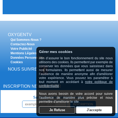
OXYGENTV
Qui Sommes-Nous ?
Contactez-Nous
Votre Publicité
Gérer mes cookies
Mentions Légales
Données Personnelles
Afin d’assurer le bon fonctionnement du site nous
utilisons des cookies. Ils permettent par exemple de
Cookies
conserver les données que vous saississez dans
NOUS SUIVRE
nos formulaires. Ils permettent aussi de mesurer
l’audience de manière anonyme afin d'améliorer
votre expérience. Vous pouvez les paramétrer à
tout moment en accédant à
notre politique de
confidentialité
INSCRIPTION NEWSLETTER
Nous avons beosin de votre accord pour suivre
Saisissez votre adresse e-mail :
l'audience de manière plus précise et nous
permettre d'améliorer le site.
INSCRIPTION