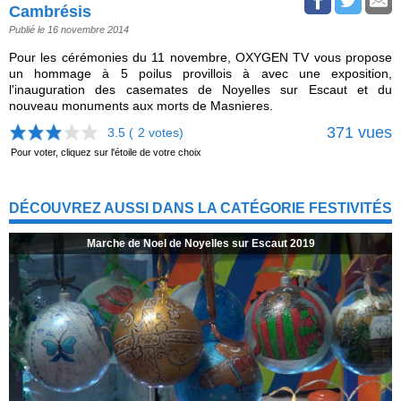
Cambrésis
Publié le 16 novembre 2014
Pour les cérémonies du 11 novembre, OXYGEN TV vous propose
un hommage à 5 poilus provillois à avec une exposition,
l'inauguration des casemates de Noyelles sur Escaut et du
nouveau monuments aux morts de Masnieres.
371 vues
3.5 (
2
votes)
Pour voter, cliquez sur l'étoile de votre choix
DÉCOUVREZ AUSSI DANS LA CATÉGORIE FESTIVITÉS
Marche de Noel de Noyelles sur Escaut 2019