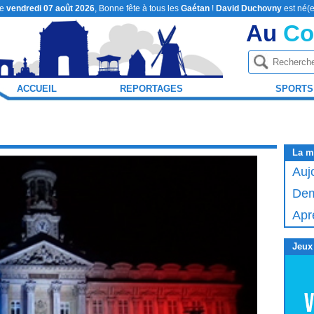
le
vendredi 07 août 2026
, Bonne fête à tous les
Gaétan
!
David Duchovny
est né(e
Au
Co
ACCUEIL
REPORTAGES
SPORTS
La m
Auj
Dem
Apr
Jeux