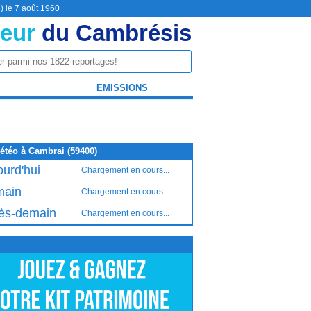
) le 7 août 1960
eur
du Cambrésis
EMISSIONS
étéo à Cambrai (59400)
ourd'hui
Chargement en cours...
ain
Chargement en cours...
ès-demain
Chargement en cours...