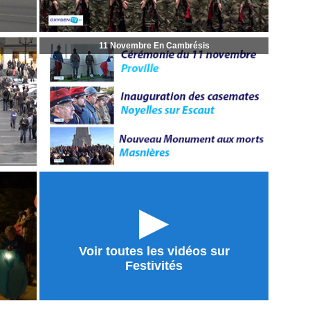
11 Novembre En Cambrésis
►
Voir toutes les vidéos sur
Festivités