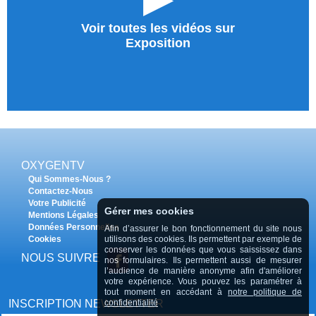
Voir toutes les vidéos sur
Exposition
OXYGENTV
Qui Sommes-Nous ?
Contactez-Nous
Votre Publicité
Gérer mes cookies
Mentions Légales
Données Personnelles
Afin d’assurer le bon fonctionnement du site nous
Cookies
utilisons des cookies. Ils permettent par exemple de
conserver les données que vous saississez dans
NOUS SUIVRE
nos formulaires. Ils permettent aussi de mesurer
l’audience de manière anonyme afin d'améliorer
votre expérience. Vous pouvez les paramétrer à
tout moment en accédant à
notre politique de
INSCRIPTION NEWSLETTER
confidentialité