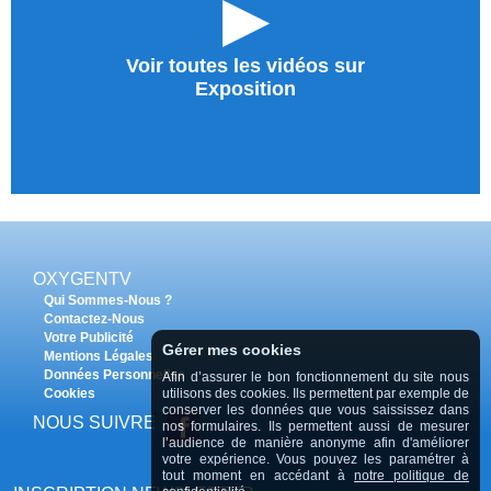
►
Voir toutes les vidéos sur
Exposition
OXYGENTV
Qui Sommes-Nous ?
Contactez-Nous
Votre Publicité
Gérer mes cookies
Mentions Légales
Données Personnelles
Afin d’assurer le bon fonctionnement du site nous
Cookies
utilisons des cookies. Ils permettent par exemple de
conserver les données que vous saississez dans
NOUS SUIVRE
nos formulaires. Ils permettent aussi de mesurer
l’audience de manière anonyme afin d'améliorer
votre expérience. Vous pouvez les paramétrer à
tout moment en accédant à
notre politique de