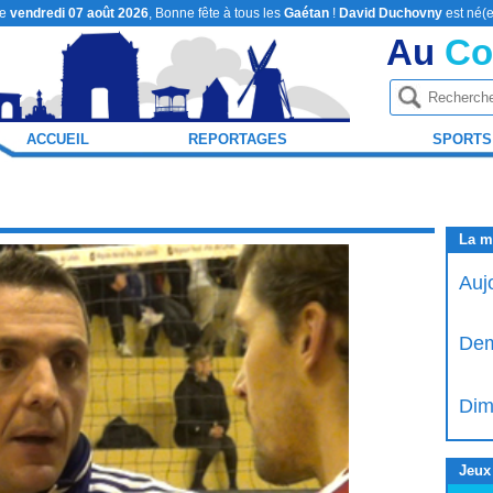
le
vendredi 07 août 2026
, Bonne fête à tous les
Gaétan
!
David Duchovny
est né(e
Au
Co
ACCUEIL
REPORTAGES
SPORTS
La m
Auj
Dem
Dim
Jeux