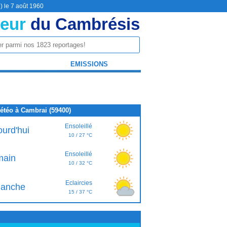
) le 7 août 1960
eur
du Cambrésis
EMISSIONS
étéo à Cambrai (59400)
Ensoleillé
ourd'hui
10 / 27 °C
Ensoleillé
ain
10 / 32 °C
Eclaircies
anche
15 / 37 °C