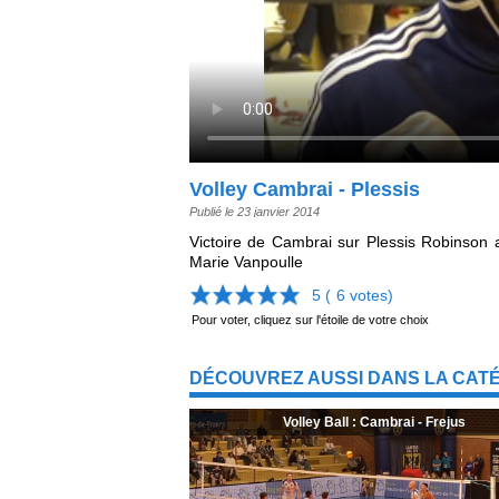
Volley Cambrai - Plessis
Publié le 23 janvier 2014
Victoire de Cambrai sur Plessis Robinson 
Marie Vanpoulle
5 (
6
votes)
Pour voter, cliquez sur l'étoile de votre choix
DÉCOUVREZ AUSSI DANS LA CAT
Volley Ball : Cambrai - Frejus