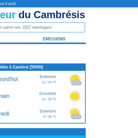
 un 6 août
eur
du Cambrésis
EMISSIONS
étéo à Cambrai (59400)
Eclaircies
ourd'hui
11 / 24 °C
Ensoleillé
ain
11 / 28 °C
Eclaircies
edi
9 / 32 °C