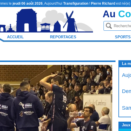
mmes le
jeudi 06 août 2026
, Aujourd'hui
Transfiguration
!
Pierre Richard
est né(e)
Au
Co
ACCUEIL
REPORTAGES
SPORTS
La m
Auj
Dem
Sam
Jeux