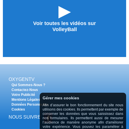
►
Voir toutes les vidéos sur
VolleyBall
OXYGENTV
Qui Sommes-Nous ?
Contactez-Nous
Votre Publicité
Gérer mes cookies
Mentions Légales
Données Personnelles
Afin d’assurer le bon fonctionnement du site nous
Cookies
utilisons des cookies. Ils permettent par exemple de
conserver les données que vous saississez dans
NOUS SUIVRE
nos formulaires. Ils permettent aussi de mesurer
l’audience de manière anonyme afin d'améliorer
votre expérience. Vous pouvez les paramétrer à