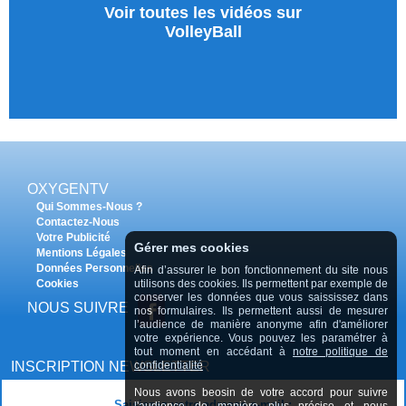
Voir toutes les vidéos sur
VolleyBall
OXYGENTV
Qui Sommes-Nous ?
Contactez-Nous
Votre Publicité
Gérer mes cookies
Mentions Légales
Données Personnelles
Afin d’assurer le bon fonctionnement du site nous
Cookies
utilisons des cookies. Ils permettent par exemple de
conserver les données que vous saississez dans
NOUS SUIVRE
nos formulaires. Ils permettent aussi de mesurer
l’audience de manière anonyme afin d'améliorer
votre expérience. Vous pouvez les paramétrer à
tout moment en accédant à
notre politique de
INSCRIPTION NEWSLETTER
confidentialité
Nous avons beosin de votre accord pour suivre
Saisissez votre adresse e-mail :