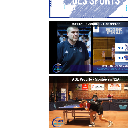
Basket : Cambrai - Charenton
ASL Proville - Montée en N1A