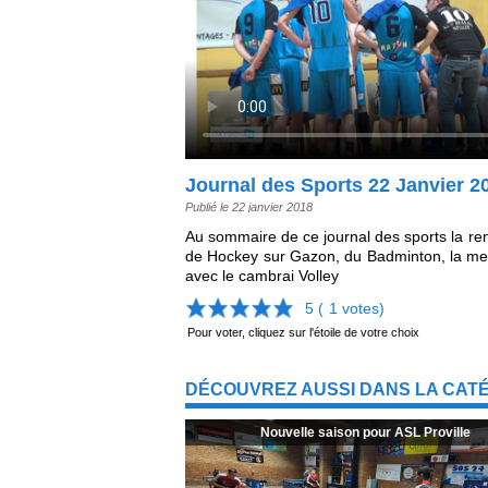
Journal des Sports 22 Janvier 2
Publié le 22 janvier 2018
Au sommaire de ce journal des sports la r
de Hockey sur Gazon, du Badminton, la meda
avec le cambrai Volley
5 (
1
votes)
Pour voter, cliquez sur l'étoile de votre choix
DÉCOUVREZ AUSSI DANS LA CAT
Nouvelle saison pour ASL Proville