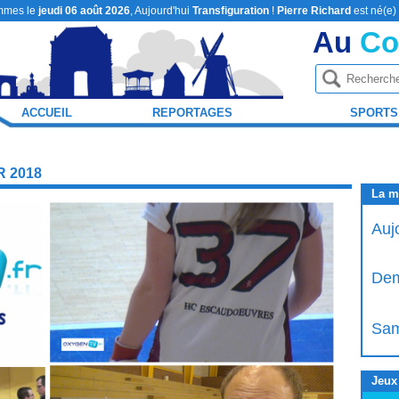
mmes le
jeudi 06 août 2026
, Aujourd'hui
Transfiguration
!
Pierre Richard
est né(e)
Au
Co
ACCUEIL
REPORTAGES
SPORTS
 2018
La m
Auj
Dem
Sam
Jeux