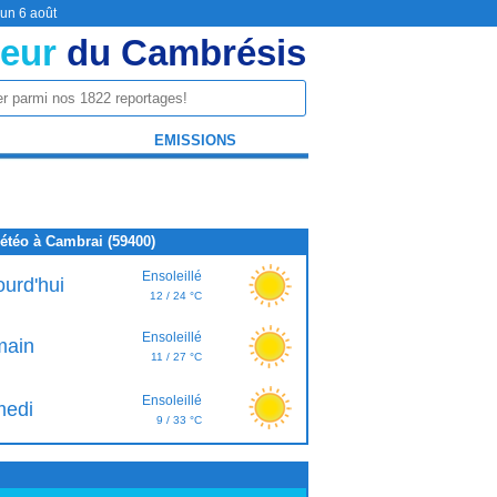
 un 6 août
eur
du Cambrésis
EMISSIONS
étéo à Cambrai (59400)
Ensoleillé
ourd'hui
12 / 24 °C
Ensoleillé
ain
11 / 27 °C
Ensoleillé
edi
9 / 33 °C