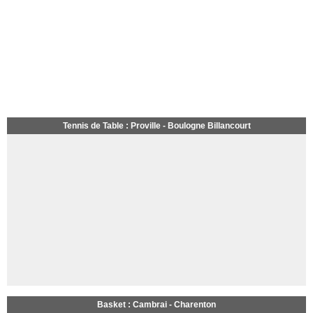
Tennis de Table : Proville - Boulogne Billancourt
Basket : Cambrai - Charenton