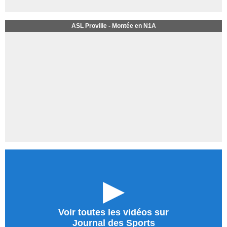
ASL Proville - Montée en N1A
►
Voir toutes les vidéos sur
Journal des Sports