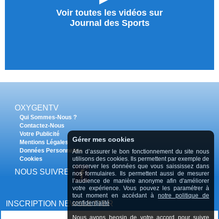
Voir toutes les vidéos sur
Journal des Sports
OXYGENTV
Qui Sommes-Nous ?
Contactez-Nous
Votre Publicité
Gérer mes cookies
Mentions Légales
Données Personnelles
Afin d’assurer le bon fonctionnement du site nous
Cookies
utilisons des cookies. Ils permettent par exemple de
conserver les données que vous saississez dans
NOUS SUIVRE
nos formulaires. Ils permettent aussi de mesurer
l’audience de manière anonyme afin d'améliorer
votre expérience. Vous pouvez les paramétrer à
tout moment en accédant à
notre politique de
INSCRIPTION NEWSLETTER
confidentialité
Nous avons beosin de votre accord pour suivre