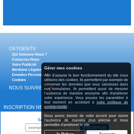
OXYGENTV
Qui Sommes-Nous ?
Contactez-Nous
Votre Publicité
Gérer mes cookies
Mentions Légales
Données Personnelles
Afin d’assurer le bon fonctionnement du site nous
utilisons des cookies. Ils permettent par exemple de
Cookies
conserver les données que vous saississez dans
NOUS SUIVRE
nos formulaires. Ils permettent aussi de mesurer
l’audience de manière anonyme afin d'améliorer
votre expérience. Vous pouvez les paramétrer à
tout moment en accédant à
notre politique de
confidentialité
INSCRIPTION NEWSLETTER
Nous avons beosin de votre accord pour suivre
Saisissez votre adresse e-mail :
l'audience de manière plus précise et nous
permettre d'améliorer le site.
INSCRIPTION