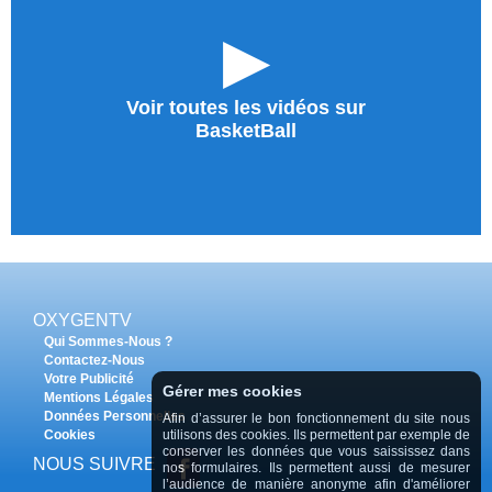
►
Voir toutes les vidéos sur
BasketBall
OXYGENTV
Qui Sommes-Nous ?
Contactez-Nous
Votre Publicité
Gérer mes cookies
Mentions Légales
Données Personnelles
Afin d’assurer le bon fonctionnement du site nous
utilisons des cookies. Ils permettent par exemple de
Cookies
conserver les données que vous saississez dans
NOUS SUIVRE
nos formulaires. Ils permettent aussi de mesurer
l’audience de manière anonyme afin d'améliorer