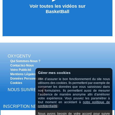
Voir toutes les vidéos sur
BasketBall
OXYGENTV
Qui Sommes-Nous ?
Contactez-Nous
Votre Publicité
Gérer mes cookies
Mentions Légales
Données Personnelles
Afin d’assurer le bon fonctionnement du site nous
Cookies
utilisons des cookies. Ils permettent par exemple de
conserver les données que vous saississez dans
NOUS SUIVRE
nos formulaires. Ils permettent aussi de mesurer
l’audience de manière anonyme afin d'améliorer
votre expérience. Vous pouvez les paramétrer à
tout moment en accédant à
notre politique de
INSCRIPTION NEWSLETTER
confidentialité
Nous avons beosin de votre accord pour suivre