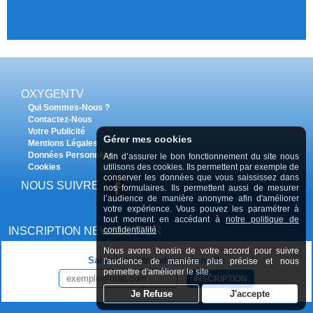
OXYGENTV
Qui Sommes-Nous ?
Contactez-Nous
Votre Publicité
Gérer mes cookies
Mentions Légales
Données Personnelles
Afin d’assurer le bon fonctionnement du site nous
utilisons des cookies. Ils permettent par exemple de
Cookies
conserver les données que vous saississez dans
NOUS SUIVRE
nos formulaires. Ils permettent aussi de mesurer
l’audience de manière anonyme afin d'améliorer
votre expérience. Vous pouvez les paramétrer à
tout moment en accédant à
notre politique de
confidentialité
INSCRIPTION NEWSLETTER
Nous avons beosin de votre accord pour suivre
Saisissez votre adresse e-mail :
l'audience de manière plus précise et nous
permettre d'améliorer le site.
INSCRIPTION