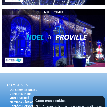
Noel - Proville
OXYGENTV
Qui Sommes-Nous ?
Contactez-Nous
Votre Publicité
Gérer mes cookies
Mentions Légales
Données Personnelles
Afin d’assurer le bon fonctionnement du site nous