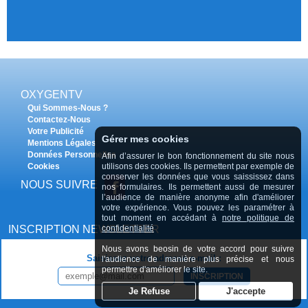
OXYGENTV
Qui Sommes-Nous ?
Contactez-Nous
Votre Publicité
Gérer mes cookies
Mentions Légales
Données Personnelles
Afin d’assurer le bon fonctionnement du site nous
utilisons des cookies. Ils permettent par exemple de
Cookies
conserver les données que vous saississez dans
NOUS SUIVRE
nos formulaires. Ils permettent aussi de mesurer
l’audience de manière anonyme afin d'améliorer
votre expérience. Vous pouvez les paramétrer à
tout moment en accédant à
notre politique de
confidentialité
INSCRIPTION NEWSLETTER
Nous avons beosin de votre accord pour suivre
Saisissez votre adresse e-mail :
l'audience de manière plus précise et nous
permettre d'améliorer le site.
INSCRIPTION