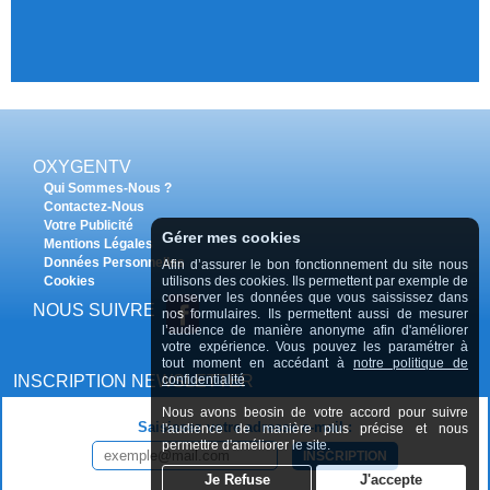
OXYGENTV
Qui Sommes-Nous ?
Contactez-Nous
Votre Publicité
Gérer mes cookies
Mentions Légales
Données Personnelles
Afin d’assurer le bon fonctionnement du site nous
utilisons des cookies. Ils permettent par exemple de
Cookies
conserver les données que vous saississez dans
NOUS SUIVRE
nos formulaires. Ils permettent aussi de mesurer
l’audience de manière anonyme afin d'améliorer
votre expérience. Vous pouvez les paramétrer à
tout moment en accédant à
notre politique de
confidentialité
INSCRIPTION NEWSLETTER
Nous avons beosin de votre accord pour suivre
Saisissez votre adresse e-mail :
l'audience de manière plus précise et nous
permettre d'améliorer le site.
INSCRIPTION