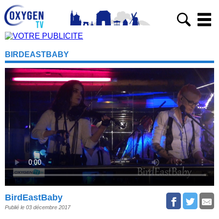
BIRDEASTBABY
BirdEastBaby
Publié le 03 décembre 2017