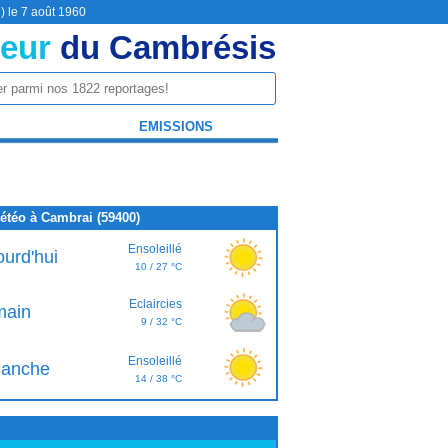
) le 7 août 1960
eur
du Cambrésis
EMISSIONS
étéo à Cambrai (59400)
Ensoleillé
ourd'hui
10 / 27 °C
Eclaircies
ain
9 / 32 °C
Ensoleillé
anche
14 / 38 °C