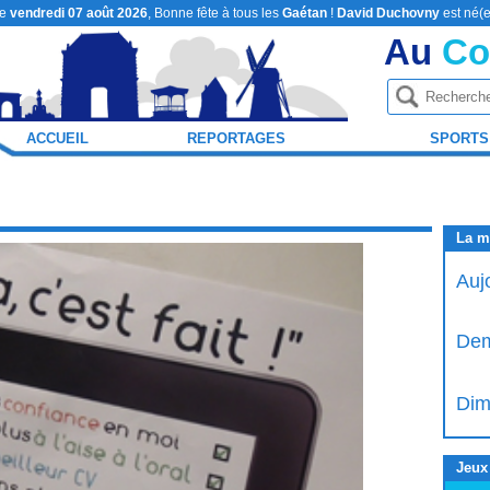
le
vendredi 07 août 2026
, Bonne fête à tous les
Gaétan
!
David Duchovny
est né(e
Au
Co
ACCUEIL
REPORTAGES
SPORTS
La m
Auj
Dem
Dim
Jeux