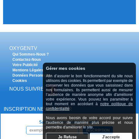
OXYGENTV
Qui Sommes-Nous ?
Contactez-Nous
Votre Publicité
Gérer mes cookies
Mentions Légales
Données Personnelles
Afin d’assurer le bon fonctionnement du site nous
utilisons des cookies. Ils permettent par exemple de
Cookies
conserver les données que vous saississez dans
NOUS SUIVRE
nos formulaires. Ils permettent aussi de mesurer
l’audience de manière anonyme afin d'améliorer
votre expérience. Vous pouvez les paramétrer à
tout moment en accédant à
notre politique de
confidentialité
INSCRIPTION NEWSLETTER
Nous avons beosin de votre accord pour suivre
Saisissez votre adresse e-mail :
l'audience de manière plus précise et nous
permettre d'améliorer le site.
INSCRIPTION