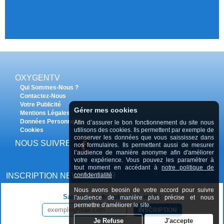
OXYGENTV
Qui Sommes-Nous ?
Contactez-Nous
Votre Publicité
Gérer mes cookies
Mentions Légales
Données Personnelles
Afin d’assurer le bon fonctionnement du site nous
utilisons des cookies. Ils permettent par exemple de
Cookies
conserver les données que vous saississez dans
NOUS SUIVRE
nos formulaires. Ils permettent aussi de mesurer
l’audience de manière anonyme afin d'améliorer
votre expérience. Vous pouvez les paramétrer à
tout moment en accédant à
notre politique de
confidentialité
INSCRIPTION NEWSLETTER
Nous avons beosin de votre accord pour suivre
Saisissez votre adresse e-mail :
l'audience de manière plus précise et nous
permettre d'améliorer le site.
INSCRIPTION