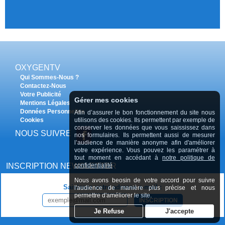
OXYGENTV
Qui Sommes-Nous ?
Contactez-Nous
Votre Publicité
Gérer mes cookies
Mentions Légales
Données Personnelles
Afin d’assurer le bon fonctionnement du site nous
utilisons des cookies. Ils permettent par exemple de
Cookies
conserver les données que vous saississez dans
NOUS SUIVRE
nos formulaires. Ils permettent aussi de mesurer
l’audience de manière anonyme afin d'améliorer
votre expérience. Vous pouvez les paramétrer à
tout moment en accédant à
notre politique de
confidentialité
INSCRIPTION NEWSLETTER
Nous avons beosin de votre accord pour suivre
Saisissez votre adresse e-mail :
l'audience de manière plus précise et nous
permettre d'améliorer le site.
INSCRIPTION