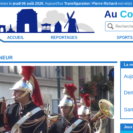
mmes le
jeudi 06 août 2026
, Aujourd'hui
Transfiguration
!
Pierre Richard
est né(e)
Au
Co
ACCUEIL
REPORTAGES
SPORTS
NNEUR
La m
Auj
Dem
Sam
Jeux