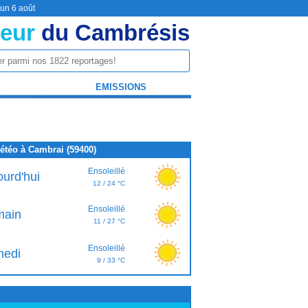
 un 6 août
eur
du Cambrésis
EMISSIONS
étéo à Cambrai (59400)
Ensoleillé
ourd'hui
12 / 24 °C
Ensoleillé
ain
11 / 27 °C
Ensoleillé
edi
9 / 33 °C