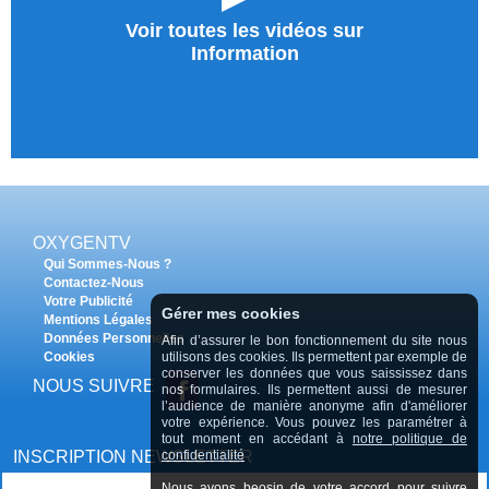
Voir toutes les vidéos sur
Information
OXYGENTV
Qui Sommes-Nous ?
Contactez-Nous
Votre Publicité
Gérer mes cookies
Mentions Légales
Données Personnelles
Afin d’assurer le bon fonctionnement du site nous
Cookies
utilisons des cookies. Ils permettent par exemple de
conserver les données que vous saississez dans
NOUS SUIVRE
nos formulaires. Ils permettent aussi de mesurer
l’audience de manière anonyme afin d'améliorer
votre expérience. Vous pouvez les paramétrer à
tout moment en accédant à
notre politique de
INSCRIPTION NEWSLETTER
confidentialité
Nous avons beosin de votre accord pour suivre