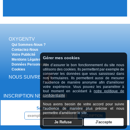
OXYGENTV
Qui Sommes-Nous ?
Contactez-Nous
Votre Publicité
Gérer mes cookies
Mentions Légales
Données Personnelles
Afin d’assurer le bon fonctionnement du site nous
utilisons des cookies. Ils permettent par exemple de
Cookies
conserver les données que vous saississez dans
NOUS SUIVRE
nos formulaires. Ils permettent aussi de mesurer
l’audience de manière anonyme afin d'améliorer
votre expérience. Vous pouvez les paramétrer à
tout moment en accédant à
notre politique de
confidentialité
INSCRIPTION NEWSLETTER
Nous avons beosin de votre accord pour suivre
Saisissez votre adresse e-mail :
l'audience de manière plus précise et nous
permettre d'améliorer le site.
INSCRIPTION