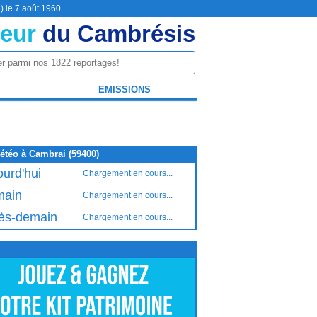
) le 7 août 1960
eur
du Cambrésis
EMISSIONS
étéo à Cambrai (59400)
ourd'hui
Chargement en cours...
ain
Chargement en cours...
ès-demain
Chargement en cours...