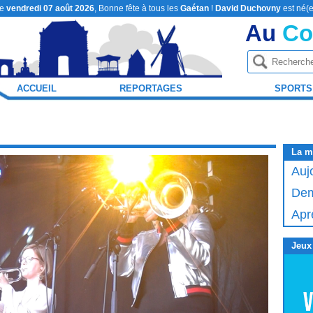
le
vendredi 07 août 2026
, Bonne fête à tous les
Gaétan
!
David Duchovny
est né(e
Au
Co
ACCUEIL
REPORTAGES
SPORTS
La m
Auj
Dem
Apr
Jeux