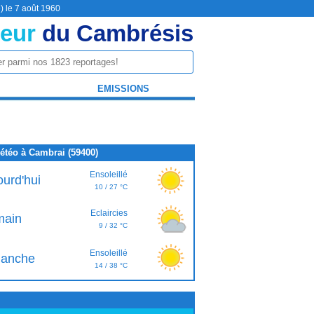
) le 7 août 1960
eur
du Cambrésis
EMISSIONS
étéo à Cambrai (59400)
Ensoleillé
ourd'hui
10 / 27 °C
Eclaircies
ain
9 / 32 °C
Ensoleillé
anche
14 / 38 °C