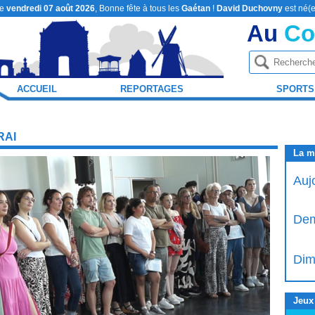
le
vendredi 07 août 2026
, Bonne fête à tous les
Gaétan
!
David Duchovny
est né(e
Au
Co
ACCUEIL
REPORTAGES
SPORTS
RAI
La m
Auj
Dem
Dim
Jeux