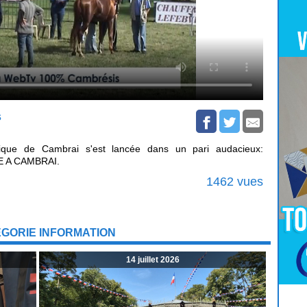
s
pique de Cambrai s'est lancée dans un pari audacieux:
 A CAMBRAI.
1462 vues
ÉGORIE INFORMATION
14 juillet 2026
Pour
Jouer
cliquez-ici