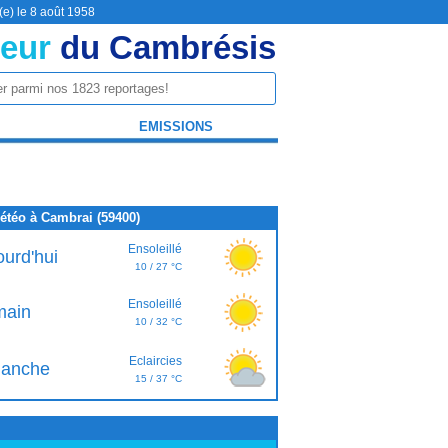
(e) le 8 août 1958
eur
du Cambrésis
EMISSIONS
étéo à Cambrai (59400)
Ensoleillé
ourd'hui
10 / 27 °C
Ensoleillé
ain
10 / 32 °C
Eclaircies
anche
15 / 37 °C