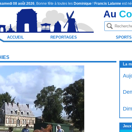
samedi 08 août 2026
, Bonne fête à toutes les
Dominique
!
Francis Lalanne
est né
Au
Co
ACCUEIL
REPORTAGES
SPORTS
IES
La m
Auj
Dem
Dim
Jeux