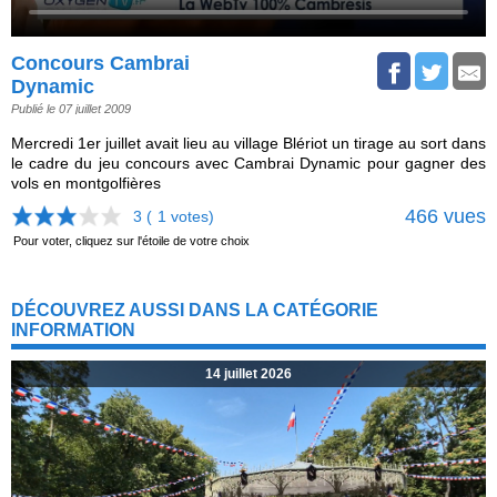
Concours Cambrai
Dynamic
Publié le 07 juillet 2009
Mercredi 1er juillet avait lieu au village Blériot un tirage au sort dans
le cadre du jeu concours avec Cambrai Dynamic pour gagner des
vols en montgolfières
466 vues
3 (
1
votes)
Pour voter, cliquez sur l'étoile de votre choix
DÉCOUVREZ AUSSI DANS LA CATÉGORIE
INFORMATION
14 juillet 2026