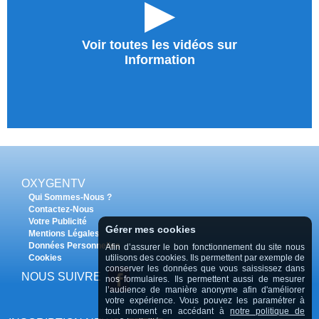
►
Voir toutes les vidéos sur
Information
OXYGENTV
Qui Sommes-Nous ?
Contactez-Nous
Votre Publicité
Gérer mes cookies
Mentions Légales
Données Personnelles
Afin d’assurer le bon fonctionnement du site nous
Cookies
utilisons des cookies. Ils permettent par exemple de
conserver les données que vous saississez dans
NOUS SUIVRE
nos formulaires. Ils permettent aussi de mesurer
l’audience de manière anonyme afin d'améliorer
votre expérience. Vous pouvez les paramétrer à
tout moment en accédant à
notre politique de