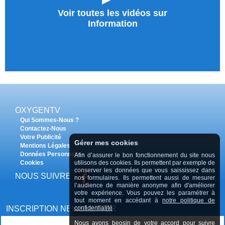
Voir toutes les vidéos sur
Information
OXYGENTV
Qui Sommes-Nous ?
Contactez-Nous
Votre Publicité
Gérer mes cookies
Mentions Légales
Données Personnelles
Afin d’assurer le bon fonctionnement du site nous
utilisons des cookies. Ils permettent par exemple de
Cookies
conserver les données que vous saississez dans
NOUS SUIVRE
nos formulaires. Ils permettent aussi de mesurer
l’audience de manière anonyme afin d'améliorer
votre expérience. Vous pouvez les paramétrer à
tout moment en accédant à
notre politique de
confidentialité
INSCRIPTION NEWSLETTER
Nous avons beosin de votre accord pour suivre