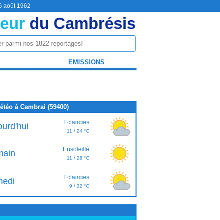
 6 août 1962
eur
du Cambrésis
EMISSIONS
étéo à Cambrai (59400)
Eclaircies
ourd'hui
11 / 24 °C
Ensoleillé
ain
11 / 28 °C
Eclaircies
edi
9 / 32 °C