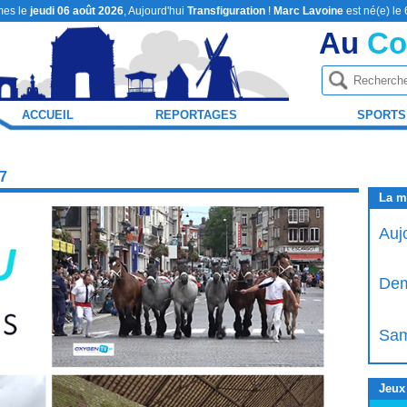
es le
jeudi 06 août 2026
, Aujourd'hui
Transfiguration
!
Marc Lavoine
est né(e) le
Au
Co
ACCUEIL
REPORTAGES
SPORTS
7
La m
Auj
Dem
Sam
Jeux