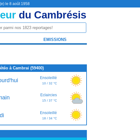
(e) le 8 août 1958
eur
du Cambrésis
EMISSIONS
étéo à Cambrai (59400)
Ensoleillé
ourd'hui
10 / 32 °C
Eclaircies
ain
15 / 37 °C
Ensoleillé
di
18 / 34 °C