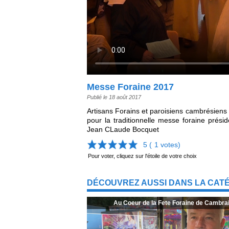
Messe Foraine 2017
Publié le 18 août 2017
Artisans Forains et paroisiens cambrésiens 
pour la traditionnelle messe foraine prés
Jean CLaude Bocquet
5 (
1
votes)
Pour voter, cliquez sur l'étoile de votre choix
DÉCOUVREZ AUSSI DANS LA CATÉ
Au Coeur de la Fete Foraine de Cambra