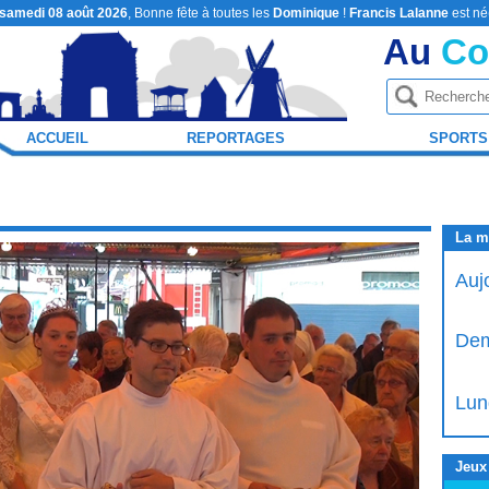
samedi 08 août 2026
, Bonne fête à toutes les
Dominique
!
Francis Lalanne
est né
Au
Co
ACCUEIL
REPORTAGES
SPORTS
La m
Auj
Dem
Lun
Jeux