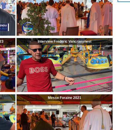
23
Interview Frederic Vancraeynest
Messe Foraine 2021