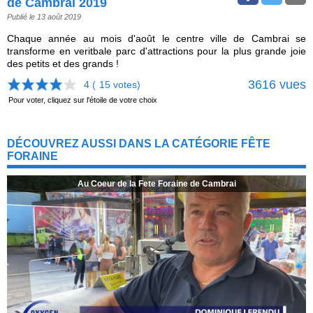
de Cambrai 2019
Publié le 13 août 2019
Chaque année au mois d'août le centre ville de Cambrai se
transforme en veritbale parc d'attractions pour la plus grande joie
des petits et des grands !
3616 vues
4 (
15
votes)
Pour voter, cliquez sur l'étoile de votre choix
DÉCOUVREZ AUSSI DANS LA CATÉGORIE FÊTE
FORAINE
Au Coeur de la Fete Foraine de Cambrai