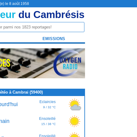
(e) le 8 août 1958
eur
du Cambrésis
EMISSIONS
étéo à Cambrai (59400)
Eclaircies
ourd'hui
9 / 32 °C
Ensoleillé
ain
15 / 38 °C
Ensoleillé