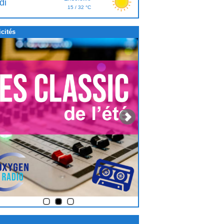
di
15 / 32 °C
cités