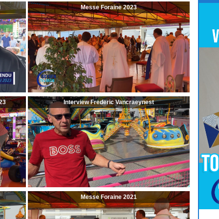
i
Messe Foraine 2023
23
Interview Frederic Vancraeynest
Messe Foraine 2021
Pour
Jouer
cliquez-ici