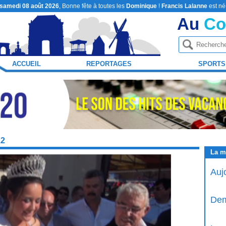
samedi 08 août 2026
, Bonne fête à toutes les
Dominique
!
Francis Lalanne
est né
Au
Co
ACCUEIL
REPORTAGES
SPORTS
12
La m
Auj
Dem